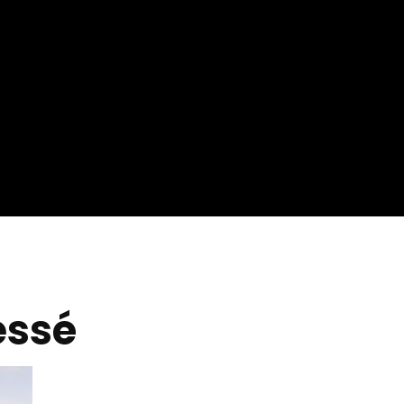
ournage ?
essé