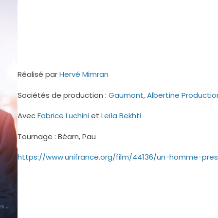
Réalisé par
Hervé Mimran
Sociétés de production :
Gaumont
,
Albertine Productio
Avec
Fabrice Luchini
et
Leïla Bekhti
Tournage : Béarn, Pau
https://www.unifrance.org/film/44136/un-homme-pre