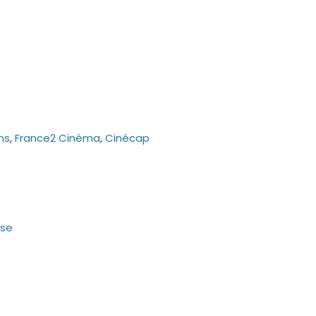
ns
,
France2 Cinéma
,
Cinécap
sse