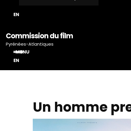
T
EN
Commission du film
Pyrénées-Atlantiques
MENU
EN
Un homme pr