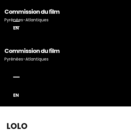
Commission du film
Pyrénées-Atlantiques
EN
Commission du film
Accueil
Pyrénées-Atlantiques
Actualités
Projets Tournés En P-A
Proposez Vos Services
Vous Avez Un Projet De
EN
Tournage ?
LOLO