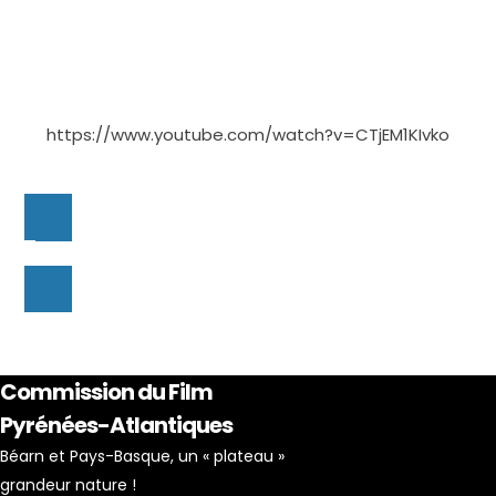
https://www.youtube.com/watch?v=CTjEM1KIvko
Commission du Film
Pyrénées-Atlantiques
Béarn et Pays-Basque, un « plateau »
grandeur nature !