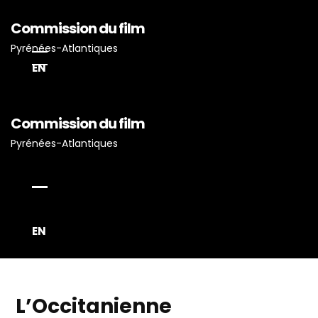
Commission du film
Pyrénées-Atlantiques
EN
Commission du film
Accueil
Pyrénées-Atlantiques
Actualités
Projets Tournés En P-A
Proposez Vos Services
EN
Vous Avez Un Projet De
Tournage ?
L’Occitanienne