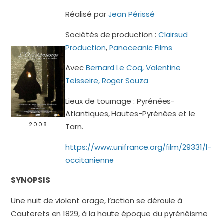
Réalisé par
Jean Périssé
Sociétés de production :
Clairsud
Production
,
Panoceanic Films
Avec
Bernard Le Coq
,
Valentine
Teisseire
,
Roger Souza
Lieux de tournage : Pyrénées-
Atlantiques, Hautes-Pyrénées et le
2008
Tarn.
https://www.unifrance.org/film/29331/l-
occitanienne
SYNOPSIS
Une nuit de violent orage, l’action se déroule à
Cauterets en 1829, à la haute époque du pyrénéisme