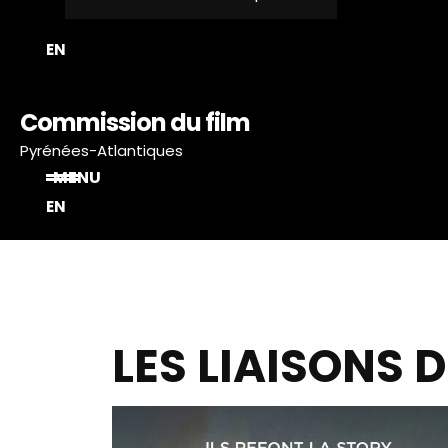
T
EN
Commission du film
Pyrénées-Atlantiques
MENU
EN
LES LIAISONS