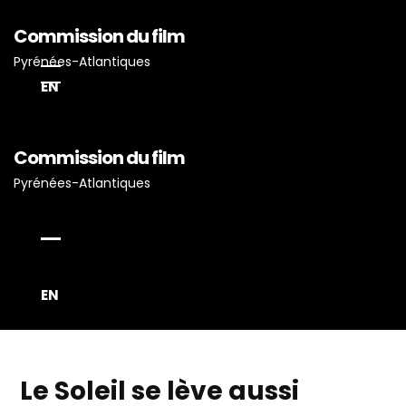
Commission du film
Pyrénées-Atlantiques
EN
Commission du film
Pyrénées-Atlantiques
Accueil
Actualités
Projets Tournés En P-A
Proposez Vos Services
EN
Vous Avez Un Projet De
Tournage ?
Le Soleil se lève aussi