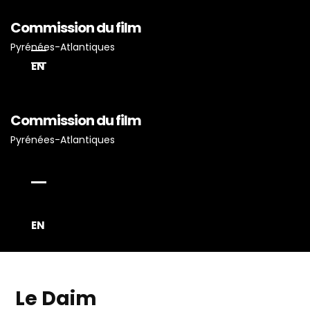
Commission du film
Pyrénées-Atlantiques
EN
Commission du film
Accueil
Pyrénées-Atlantiques
Actualités
Projets Tournés En P-A
Proposez Vos Services
Vous Avez Un Projet De
EN
Tournage ?
Le Daim