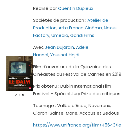
Réalisé par
Quentin Dupieux
Sociétés de production :
Atelier de
Production
,
Arte France Cinéma
,
Nexus
Factory
,
Umedia
,
Garidi Films
Avec
Jean Dujardin
,
Adèle
Haenel
,
Youssef Hajdi
Film d’ouverture de la Quinzaine des
Cinéastes du Festival de Cannes en 2019
Prix obtenu : Dublin International Film
Festival – Spécial Jury Prize des critiques
2019
Tournage : Vallée d’Aspe, Navarrenx,
Oloron-Sainte-Marie, Accous et Bedous
https://www.unifrance.org/film/45643/le-