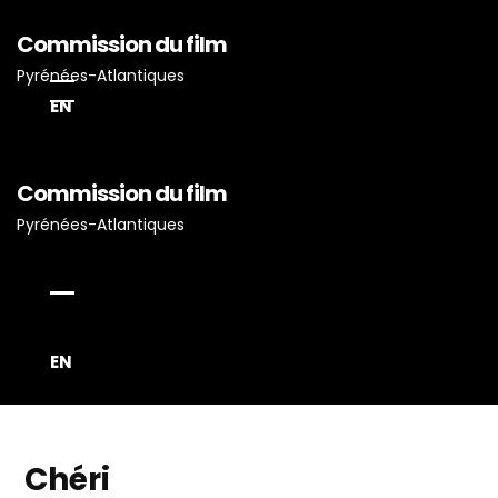
Commission du film
Pyrénées-Atlantiques
EN
Commission du film
Accueil
Pyrénées-Atlantiques
Actualités
Projets Tournés En P-A
Proposez Vos Services
Vous Avez Un Projet De
EN
Tournage ?
Chéri