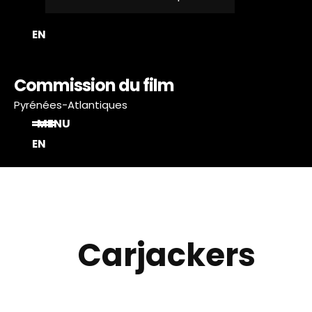
T
EN
Commission du film
Pyrénées-Atlantiques
MENU
EN
Carjackers