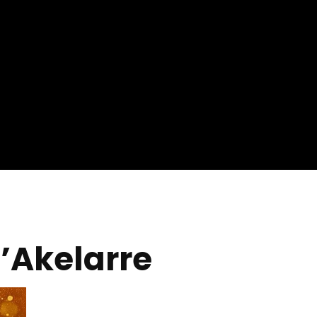
ournage ?
d’Akelarre