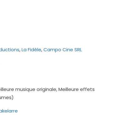
oductions
,
La Fidèle
,
Campo Cine SRL
o
e
eilleure musique originale, Meilleure effets
stumes)
akelarre