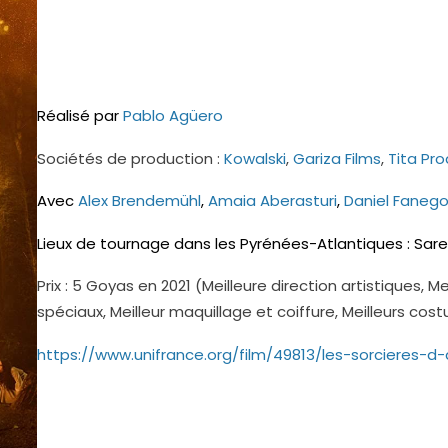
Réalisé par
Pablo Agüero
Sociétés de production :
Kowalski
,
Gariza Films
,
Tita Pr
Avec
Alex Brendemühl
,
Amaia Aberasturi
,
Daniel Faneg
Lieux de tournage dans les Pyrénées-Atlantiques : Sar
Prix : 5 Goyas en 2021 (Meilleure direction artistiques, M
spéciaux, Meilleur maquillage et coiffure, Meilleurs co
https://www.unifrance.org/film/49813/les-sorcieres-d-