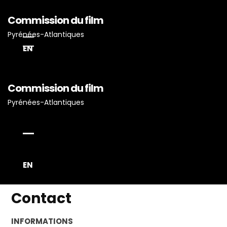
Commission du film
Pyrénées-Atlantiques
EN
Commission du film
Pyrénées-Atlantiques
Accueil
Actualités
Projets Tournés En P-A
Proposez Vos Services
EN
Vous Avez Un Projet De
Tournage ?
Contact
INFORMATIONS