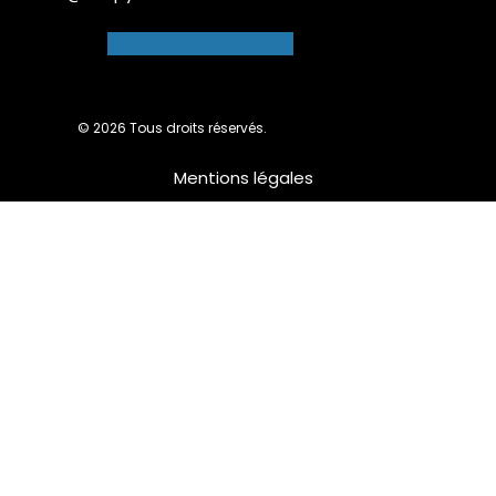
Facebook-f
Instagram
© 2026 Tous droits réservés.
Mentions légales
Nous utilisons des cookies pour vous garantir la meilleure
expérience sur notre site web. Si vous continuez à utiliser ce
site, nous supposerons que vous en êtes satisfait.
Ok