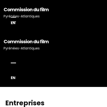
Commission du film
Pyrénées-Atlantiques
EN
Commission du film
Accueil
Pyrénées-Atlantiques
Actualités
Projets Tournés En P-A
Proposez Vos Services
EN
Vous Avez Un Projet De
Tournage ?
Entreprises