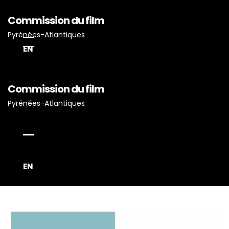
Commission du film
Pyrénées-Atlantiques
EN
Accueil
Commission du film
Pyrénées-Atlantiques
Actualités
Projets Tournés En P-A
Proposez Vos Services
Vous Avez Un Projet De
EN
Tournage ?