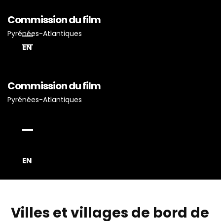
Commission du film
Pyrénées-Atlantiques
EN
Commission du film
Pyrénées-Atlantiques
Accueil
Actualités
Projets Tournés En P-A
EN
Proposez Vos Services
Vous Avez Un Projet De
Tournage ?
Villes et villages de bord de