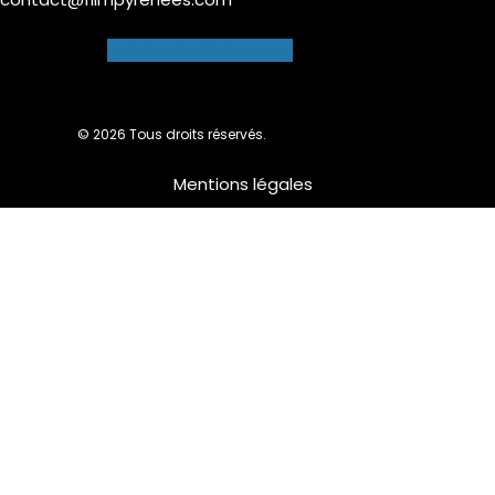
Facebook-f
Instagram
© 2026 Tous droits réservés.
Mentions légales
Nous utilisons des cookies pour vous garantir la meilleure
expérience sur notre site web. Si vous continuez à utiliser ce
site, nous supposerons que vous en êtes satisfait.