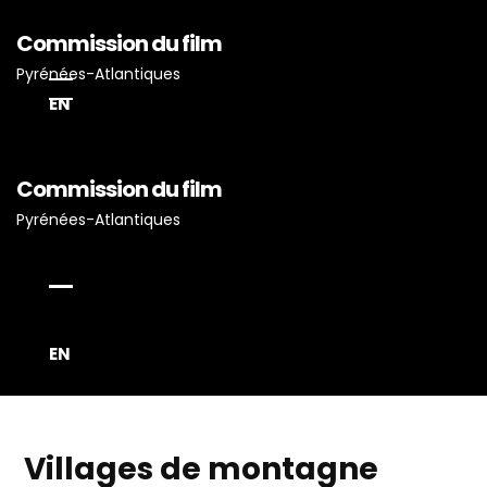
Commission du film
Pyrénées-Atlantiques
EN
Accueil
Commission du film
Actualités
Pyrénées-Atlantiques
Projets Tournés En P-A
Proposez Vos Services
Vous Avez Un Projet De
Tournage ?
EN
Villages de montagne