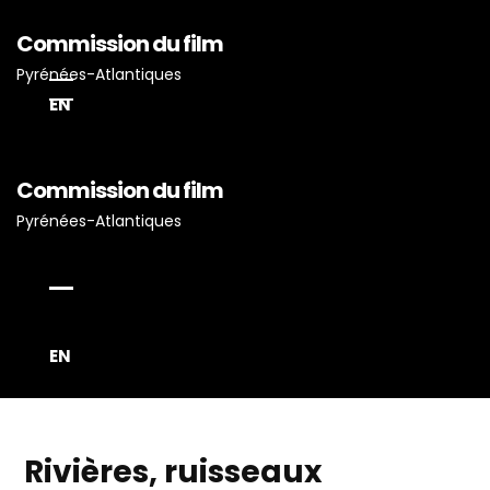
Commission du film
Pyrénées-Atlantiques
EN
Commission du film
Pyrénées-Atlantiques
Accueil
Actualités
Projets Tournés En P-A
Proposez Vos Services
EN
Vous Avez Un Projet De
Tournage ?
Rivières, ruisseaux