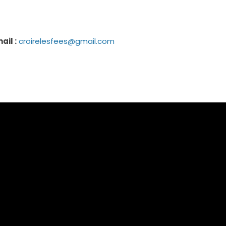
ail :
croirelesfees@gmail.com