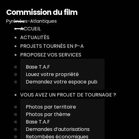
Commission du film
Pyrénées-Atlantiques
ACCUEIL
ACTUALITÉS
PROJETS TOURNÉS EN P-A
A
PROPOSEZ VOS SERVICES
A
Base T.A.F
Louez votre propriété
P
Demandez votre espace pub
P
VOUS AVEZ UN PROJET DE TOURNAGE ?
Photos par territoire
V
Photos par thème
Base T.A.F
T
Demandes d’autorisations
Retombées économiques