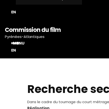
EN
Commission du film
Pyrénées-Atlantiques
MENU
EN
Recherche sec
Dans le cadre du tournage du court métrage «
Réalisation.