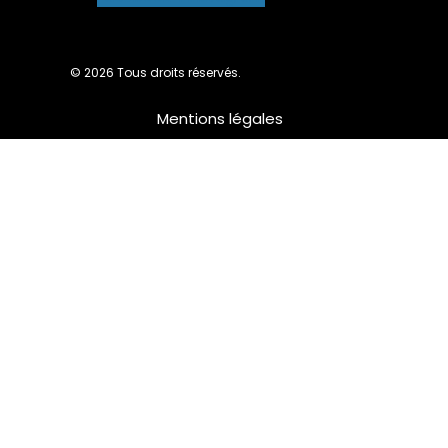
© 2026 Tous droits réservés.
Mentions légales
Nous utilisons des cookies pour vous garantir la meilleure
expérience sur notre site web. Si vous continuez à utiliser ce
site, nous supposerons que vous en êtes satisfait.
Ok