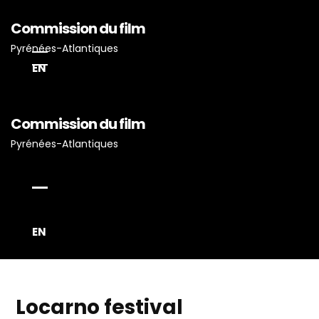
Commission du film
Pyrénées-Atlantiques
EN
Commission du film
Accueil
Pyrénées-Atlantiques
Actualités
Projets Tournés En P-A
Proposez Vos Services
Vous Avez Un Projet De
EN
Tournage ?
Locarno festival