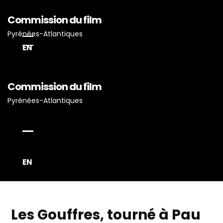
Commission du film
Pyrénées-Atlantiques
EN
Commission du film
Pyrénées-Atlantiques
Accueil
Actualités
Projets Tournés En P-A
Proposez Vos Services
EN
Vous Avez Un Projet De
Tournage ?
Les Gouffres, tourné à Pau