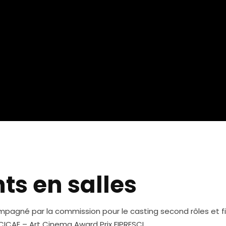
ts en salles
mpagné par la commission pour le casting second rôles et fi
ICAE – Art Cinema Award Prix FIPRESCI