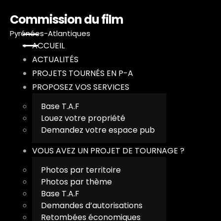
Commission du film
Pyrénées-Atlantiques
ACCUEIL
ACTUALITÉS
A
PROJETS TOURNÉS EN P-A
PROPOSEZ VOS SERVICES
A
Base T.A.F
Louez votre propriété
P
Demandez votre espace pub
P
VOUS AVEZ UN PROJET DE TOURNAGE ?
Photos par territoire
V
Photos par thème
Base T.A.F
T
Demandes d’autorisations
Retombées économiques