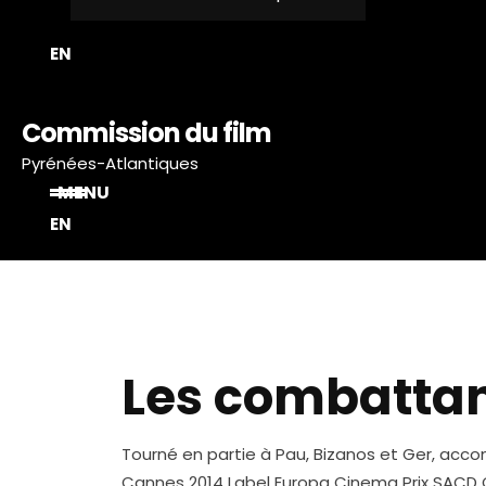
EN
Commission du film
Pyrénées-Atlantiques
MENU
EN
Les combattan
Tourné en partie à Pau, Bizanos et Ger, acco
Cannes 2014 Label Europa Cinema Prix SACD C