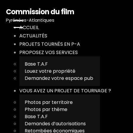
Commission du film
Pyrénées-Atlantiques
ACCUEIL
ACTUALITÉS
PROJETS TOURNÉS EN P-A
A
PROPOSEZ VOS SERVICES
A
Base T.A.F
Louez votre propriété
P
Demandez votre espace pub
VOUS AVEZ UN PROJET DE TOURNAGE ?
P
Photos par territoire
V
Photos par thème
Base T.A.F
T
Demandes d’autorisations
Retombées économiques