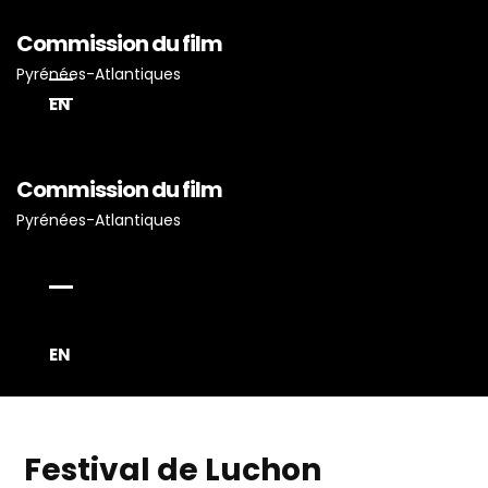
Commission du film
Pyrénées-Atlantiques
EN
Accueil
Commission du film
Actualités
Pyrénées-Atlantiques
Projets Tournés En P-A
Proposez Vos Services
Vous Avez Un Projet De
Tournage ?
EN
Festival de Luchon