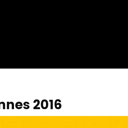
ournage ?
annes 2016