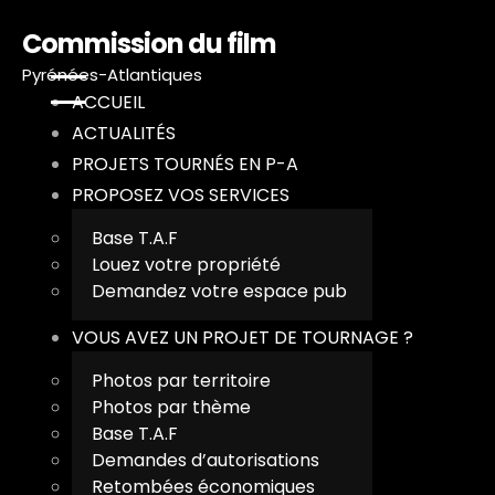
Commission du film
Pyrénées-Atlantiques
ACCUEIL
ACTUALITÉS
PROJETS TOURNÉS EN P-A
PROPOSEZ VOS SERVICES
Base T.A.F
A
Louez votre propriété
Demandez votre espace pub
A
VOUS AVEZ UN PROJET DE TOURNAGE ?
P
Photos par territoire
Photos par thème
P
Base T.A.F
Demandes d’autorisations
V
Retombées économiques