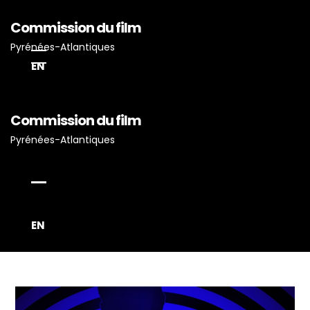
Commission du film
Pyrénées-Atlantiques
EN
Commission du film
Pyrénées-Atlantiques
Accueil
Actualités
Projets Tournés En P-A
EN
Proposez Vos Services
Vous Avez Un Projet De
Tournage ?