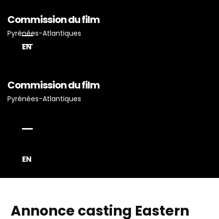
Commission du film
Pyrénées-Atlantiques
EN
Commission du film
Accueil
Pyrénées-Atlantiques
Actualités
Projets Tournés En P-A
Proposez Vos Services
Vous Avez Un Projet De
EN
Tournage ?
Annonce casting Eastern