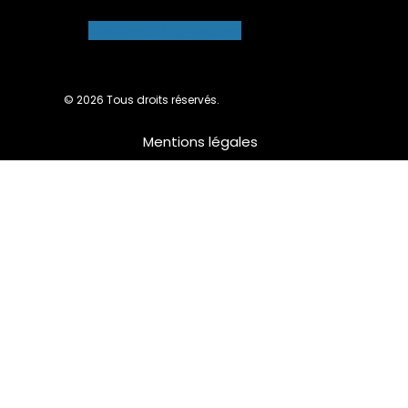
Facebook-f
Instagram
© 2026 Tous droits réservés.
Mentions légales
Nous utilisons des cookies pour vous garantir la meilleure
expérience sur notre site web. Si vous continuez à utiliser ce
site, nous supposerons que vous en êtes satisfait.
Ok