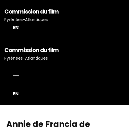
Commission du film
Pyrénées-Atlantiques
EN
Commission du film
Pyrénées-Atlantiques
Accueil
Actualités
Projets Tournés En P-A
EN
Proposez Vos Services
Vous Avez Un Projet De
Tournage ?
Annie de Francia de