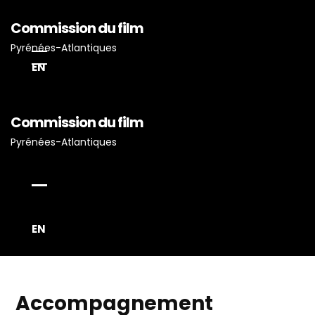
Commission du film
Pyrénées-Atlantiques
EN
Commission du film
Accueil
Pyrénées-Atlantiques
Actualités
Projets Tournés En P-A
Proposez Vos Services
Vous Avez Un Projet De
EN
Tournage ?
Accompagnement