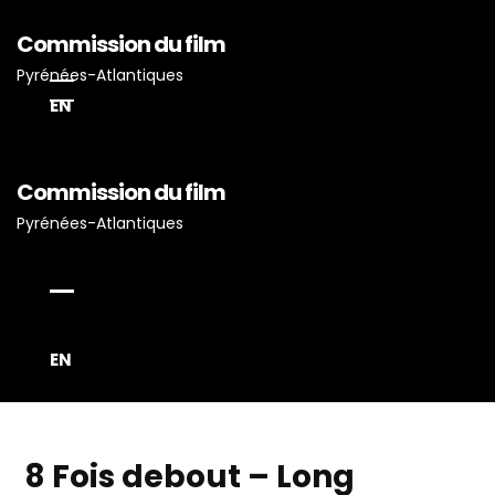
Commission du film
Pyrénées-Atlantiques
EN
Commission du film
Pyrénées-Atlantiques
Accueil
Actualités
Projets Tournés En P-A
Proposez Vos Services
EN
Vous Avez Un Projet De
Tournage ?
8 Fois debout – Long