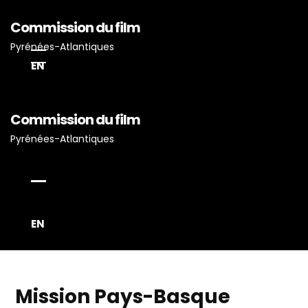
Commission du film
Pyrénées-Atlantiques
EN
Commission du film
Accueil
Pyrénées-Atlantiques
Actualités
Projets Tournés En P-A
Proposez Vos Services
Vous Avez Un Projet De
EN
Tournage ?
Mission Pays-Basque